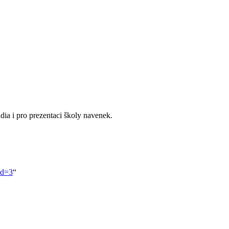
udia i pro prezentaci školy navenek.
id=3
“