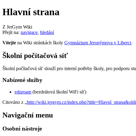
Hlavní strana
Z JerGym Wiki
Přejít na:
navigace
,
hledání
Vítejte
na Wiki stránkách školy
Gymnázium Jeronýmova v Liberci
.
Školní počítačová síť
Školní počítačová síť slouží pro interní potřeby školy, pro podporu st
Nabízené služby
eduroam
(bezdrátová školní WiFi síť)
Citováno z „
http://wiki.jergym.cz/index.php?title=Hlavní_strana&old
Navigační menu
Osobní nástroje