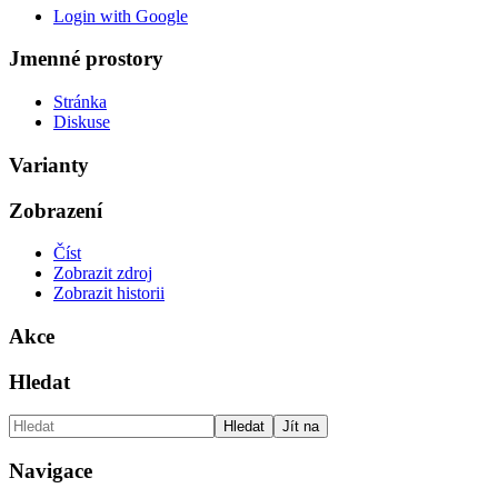
Login with Google
Jmenné prostory
Stránka
Diskuse
Varianty
Zobrazení
Číst
Zobrazit zdroj
Zobrazit historii
Akce
Hledat
Navigace