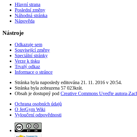
Hlavní strana
Poslední změny
Náhodná stránka
Nápověda
Nástroje
Odkazuje sem
Související změny
Speciální stránky
Verze k tisku
Trvalý odkaz
Informace o stránce
Stránka byla naposledy editována 21. 11. 2016 v 20:54.
Stránka byla zobrazena 57 023krát.
Obsah je dostupný pod
Creative Commons Uveďte autora-Zacho
Ochrana osobních údajů
O JerGym Wiki
Vyloučení odpovědnosti