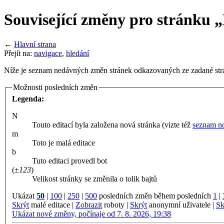
Související změny pro stránku 
←
Hlavní strana
Přejít na:
navigace
,
hledání
Níže je seznam nedávných změn stránek odkazovaných ze zadané strá
Možnosti posledních změn
Legenda:
N
Touto editací byla založena nová stránka (vizte též
seznam no
m
Toto je malá editace
b
Tuto editaci provedl bot
(
±123
)
Velikost stránky se změnila o tolik bajtů
Ukázat
50
|
100
|
250
|
500
posledních změn během posledních
1
|
Skrýt
malé editace |
Zobrazit
roboty |
Skrýt
anonymní uživatele |
Sk
Ukázat nové změny, počínaje od 7. 8. 2026, 19:38